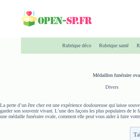
P
a
s
s
e
r
a
u
Rubrique déco
Rubrique santé
R
c
o
n
t
e
Médaillon funéraire ova
n
u
Divers
La perte d’un être cher est une expérience douloureuse qui laisse souv
garder son souvenir vivant. L’une des façons les plus populaires de le fa
une médaille funéraire ovale, comment elle peut vous aider à faire vot
Ta