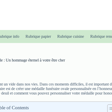
ubrique info
Rubrique papier
Rubrique cuisine
Rubrique ren
le : Un hommage éternel à votre être cher
ent un vide dans nos vies. Dans ces moments difficiles, il est importan
ire est de créer une médaille funéraire ovale personnalisée en l’honneur 
re deuil et comment vous pouvez personnaliser votre médaille pour honor
ble of Contents